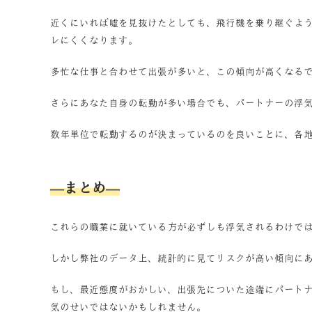
近くにいれば嘘を見抜けたとしても、飛行機を乗り継ぐよ
レにくくなります。
多忙な仕事と合わせて出張が多いと、この傾向が高くなる
さらにあなた自身の転勤が多い場合でも、パートナーの浮
数年単位で転勤するのが決まっているのを良いことに、各
—まとめ—
これらの職業に就いている方が必ずしも浮気されるわけで
しかし弊社のデータ上、統計的に見てリスクが高い傾向に
もし、最近態度がおかしい、出張先についた途端にパート
気のせいではないかもしれません。