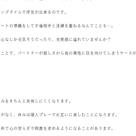
ロングタイムで浮気が出来るのです。
デートの準備をして不倫相手と逢瀬を重ねるなんてことも…。
が心なしか元気そうだったり、充実感に溢れていませんか？
ることで、パートナーが寂しさから他の異性に目を向けてしまうケース
悩みをきちんと共有しにくくなります。
会がなく、休みは個人プレーでお互いに楽しむことになります。
場所で心の安らぎや刺激を求めるようになることがあります。