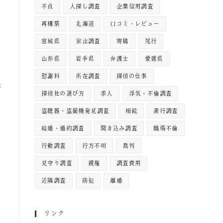
不貞
人探し調査
企業信用調査
再構築
北海道
口コミ・レビュー
宮城県
家出調査
寄稿
尾行
山形県
岩手県
弁護士
愛媛県
慰謝料
所在調査
探偵の仕事
が
探偵社の選び方
求人
浮気・不倫調査
盗聴器・盗撮機発見調査
相続
素行調査
結婚・婚約調査
聞き込み調査
職場不倫
行動調査
行方不明
裁判
見守り調査
親権
調査費用
近隣調査
防犯
離婚
リンク