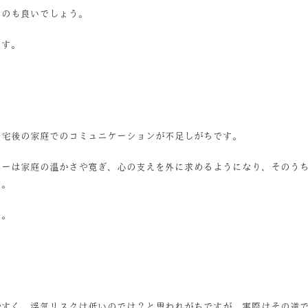
るのも良いでしょう。
です。
帰宅後の家庭でのコミュニケーションが不足しがちです。
ナーは家庭の温かさや寛ぎ、心の支えを外に求めるようになり、そのう
す。
す。
やすく、浮気リスクは低いのでは？と思われがちですが、実際はその逆