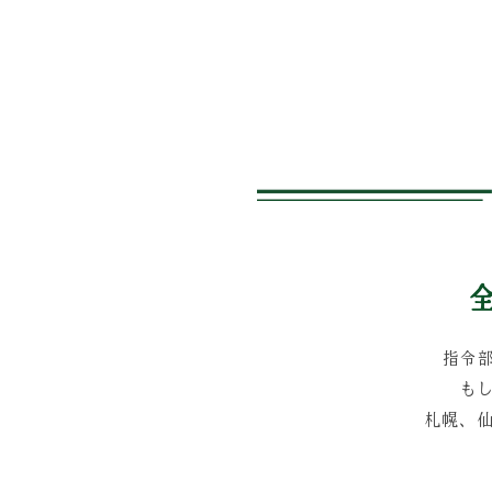
指令
も
札幌、