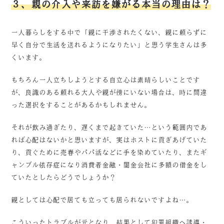
３、親の介入や来訪を嫌がる本当の理由は？
一人暮らしをする中で「親に干渉されたくない、親に頼らずに
早く自分で生活を送れるようになりたい」と思う学生さんは多
くいます。
もちろん一人立ちしようとする自立心は素晴らしいことです
が、良識のある頼れる大人や親が傍にいない場合は、時に間違
った選択をすることがあるかもしれません。
それが飲み過ぎたり、遅くまで起きていた…という範囲内であ
れば心配はないかと思いますが、実はホストに貢ぎあげていた
り、貢ぐために売春やパパ活などに手を染めていたり、またギ
ャンブル依存症になり消費者金融・闇金会社に多額の借金をし
ていたとしたらどうでしょうか？
親としては心配で居ても立っても居られないですよね…。
こういったトラブルが元となり、結果として犯罪組織へ誘導・