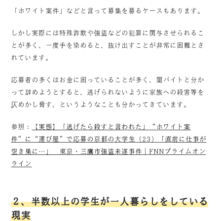
「ホワイト案件」などと言って募集を募るケースもあります。
しかし実際には特殊詐欺や強盗などの犯罪に関与させられるこ
とが多く、一度手を染めると、抜け出すことが非常に困難とさ
れています。
応募者の多くはお金に困っていることが多く、闇バイトと分か
って辞めようとすると、逃げられないように家族への殺害等を
仄めかし脅す、というようなことも分かってきています。
参照：
【実態】「逃げたら殺すと言われた」“ホワイト案
件”に“運び屋”で応募の京都の大学生（23）「直前に仕事が
空き巣に…」 東京・三鷹市強盗未遂事件｜FNNプライムオン
ライン
２、半数以上の学生が一人暮らしをしている
現実