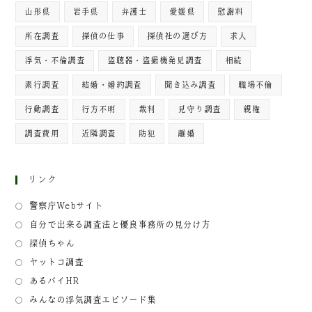
山形県
岩手県
弁護士
愛媛県
慰謝料
所在調査
探偵の仕事
探偵社の選び方
求人
浮気・不倫調査
盗聴器・盗撮機発見調査
相続
素行調査
結婚・婚約調査
聞き込み調査
職場不倫
行動調査
行方不明
裁判
見守り調査
親権
調査費用
近隣調査
防犯
離婚
リンク
警察庁Webサイト
自分で出来る調査法と優良事務所の見分け方
探偵ちゃん
ヤットコ調査
あるバイHR
みんなの浮気調査エピソード集