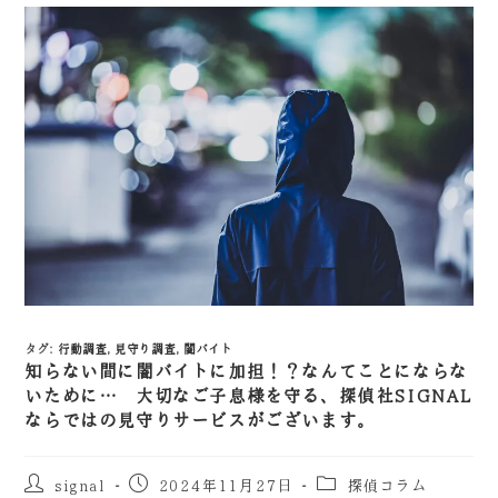
タグ
:
行動調査
,
見守り調査
,
闇バイト
知らない間に闇バイトに加担！？なんてことにならな
いために… 大切なご子息様を守る、探偵社SIGNAL
ならではの見守りサービスがございます。
signal
2024年11月27日
探偵コラム