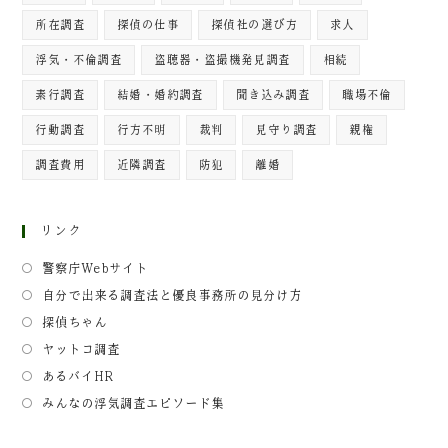
所在調査
探偵の仕事
探偵社の選び方
求人
浮気・不倫調査
盗聴器・盗撮機発見調査
相続
素行調査
結婚・婚約調査
聞き込み調査
職場不倫
行動調査
行方不明
裁判
見守り調査
親権
調査費用
近隣調査
防犯
離婚
リンク
警察庁Webサイト
自分で出来る調査法と優良事務所の見分け方
探偵ちゃん
ヤットコ調査
あるバイHR
みんなの浮気調査エピソード集