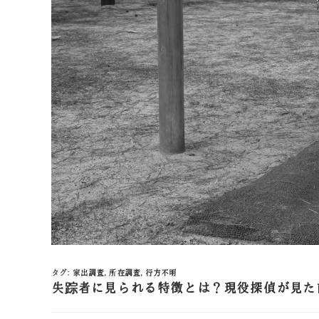
タグ
:
家出調査
,
所在調査
,
行方不明
失踪者に見られる特徴とは？現役探偵が見た