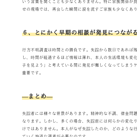
いう言葉を聞くことも少なくありません。特に家族関係が
せの現場では、再会した瞬間に涙を流すご家族も少なくあ
６、とにかく早期の相談が発見につなが
行方不明調査は時間との勝負です。失踪から数日であれば
し、時間が経過するほど情報は薄れ、本人の生活環境も変
子を見よう」と考えている間に発見が難しくなってしまう
重要です。
—まとめ—
失踪者には様々な背景があります。精神的な不調、借金問
なります。しかし、多くの場合、失踪前には何らかの変化
けではありません。本人がなぜ失踪したのか、どのような
ていく地道な調査が必要なのです。