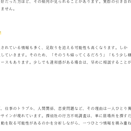
良好だった方ほど、その傾向が見られることがあります。実際の引き合
りません。
る
残されている情報も多く、足取りを追える可能性も高くなります。しか
化していきます。そのため、「そのうち帰ってくるだろう」「もう少し
ケースもあります。少しでも違和感がある場合は、早めに相談すること
題、仕事のトラブル、人間関係、恋愛問題など、その理由は一人ひとり
やサインが現れています。探偵社の行方不明調査は、単に居場所を探す
行動を取る可能性があるのかを分析しながら、一つひとつ情報を積み重