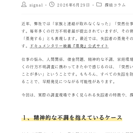
signal
2026年6月29日
探偵コラム
近年、弊社では「家族と連絡が取れなくなった」「突然仕
す。毎年多くの行方不明者届が提出されていますが、その
「蒸発する」とも表現します。最近では、失踪者の蒸発そ
す。
ドキュメンタリー映画『蒸発』公式サイト
仕事の悩み、人間関係、借金問題、精神的な不調、家庭環
くの行方不明調査に携わってきた中で感じるのは、「突然
ことが多い」ということです。もちろん、すべての失踪を
ることで、早期発見につながる可能性があります。
今回は、実際の調査現場で多く見られる失踪者の特徴や、
１、精神的な不調を抱えているケース