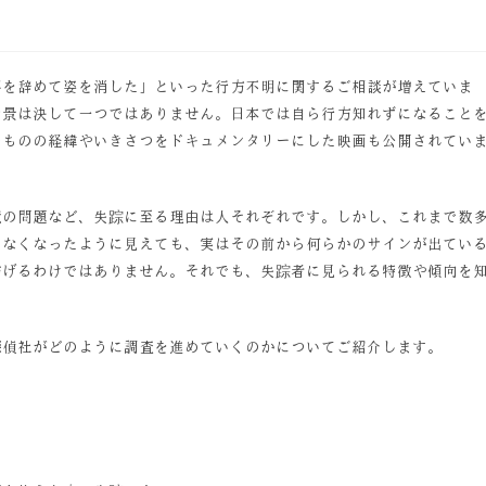
事を辞めて姿を消した」といった行方不明に関するご相談が増えていま
背景は決して一つではありません。日本では自ら行方知れずになること
のものの経緯やいきさつをドキュメンタリーにした映画も公開されてい
境の問題など、失踪に至る理由は人それぞれです。しかし、これまで数
いなくなったように見えても、実はその前から何らかのサインが出てい
防げるわけではありません。それでも、失踪者に見られる特徴や傾向を
探偵社がどのように調査を進めていくのかについてご紹介します。