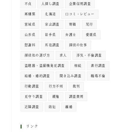
不貞
人探し調査
企業信用調査
再構築
北海道
口コミ・レビュー
宮城県
家出調査
寄稿
尾行
山形県
岩手県
弁護士
愛媛県
慰謝料
所在調査
探偵の仕事
探偵社の選び方
求人
浮気・不倫調査
盗聴器・盗撮機発見調査
相続
素行調査
り
結婚・婚約調査
聞き込み調査
職場不倫
よ
行動調査
行方不明
裁判
見守り調査
親権
調査費用
近隣調査
防犯
離婚
リンク