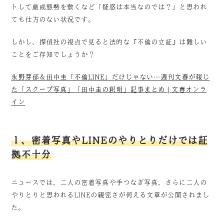
トして厳戒態勢を敷くなど「疑惑は本当なのでは？」と思われ
ても仕方のない状況です。
しかし、探偵社の視点で見ると法的な『不倫の立証』は難しい
ことをご存知でしょうか？
永野芽郁＆田中圭「不倫LINE」だけじゃない…週刊文春が報じ
た「スクープ写真」「田中圭の釈明」記事まとめ | 文春オンラ
イン
１、密着写真やLINEのやりとりだけでは証
拠不十分
ニュースでは、二人の密着写真や手つなぎ写真、さらに二人の
やりとりと思われるLINEの親密さが伺える文章が公開されまし
た。