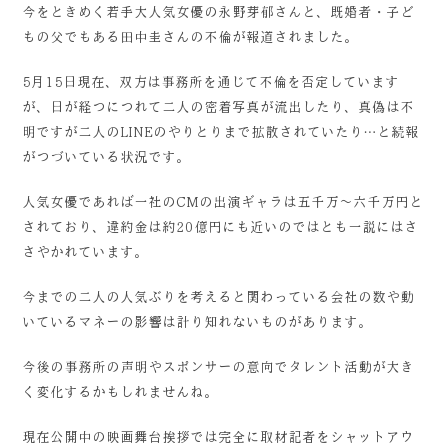
今をときめく若手大人気女優の永野芽郁さんと、既婚者・子ど
もの父でもある田中圭さんの不倫が報道されました。
5月15日現在、双方は事務所を通じて不倫を否定しています
が、日が経つにつれて二人の密着写真が流出したり、真偽は不
明ですが二人のLINEのやりとりまで拡散されていたり…と続報
がつづいている状況です。
人気女優であれば一社のCMの出演ギャラは五千万～六千万円と
されており、違約金は約20億円にも近いのではとも一説にはさ
さやかれています。
今までの二人の人気ぶりを考えると関わっている会社の数や動
いているマネーの影響は計り知れないものがあります。
今後の事務所の声明やスポンサーの意向でタレント活動が大き
く変化するかもしれませんね。
現在公開中の映画舞台挨拶では完全に取材記者をシャットアウ