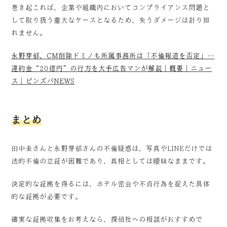
巻き起これば、企業や組織内においてコンプライアンス問題と
して取り扱う重大なケースとなるため、失うダメージは計り知
れません。
永野芽郁、CM削除ドミノも所属事務所は「不倫報道を否定」…
違約金“20億円”の行方を大手広告マンが解説｜概要｜ニュー
ス｜ピンズバNEWS
まとめ
田中圭さんと永野芽郁さんの不倫疑惑は、写真やLINEだけでは
法的不倫の立証が困難であり、真相としては曖昧なままです。
決定的な証拠を得るには、ホテル密会や不貞行為を捉えた具体
的な証拠が必要です。
確実な証拠収集をお考えなら、探偵社への相談がおすすめで