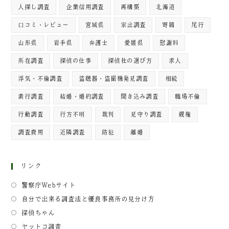
人探し調査
企業信用調査
再構築
北海道
口コミ・レビュー
宮城県
家出調査
寄稿
尾行
山形県
岩手県
弁護士
愛媛県
慰謝料
所在調査
探偵の仕事
探偵社の選び方
求人
浮気・不倫調査
盗聴器・盗撮機発見調査
相続
素行調査
結婚・婚約調査
聞き込み調査
職場不倫
行動調査
行方不明
裁判
見守り調査
親権
調査費用
近隣調査
防犯
離婚
リンク
警察庁Webサイト
自分で出来る調査法と優良事務所の見分け方
探偵ちゃん
ヤットコ調査