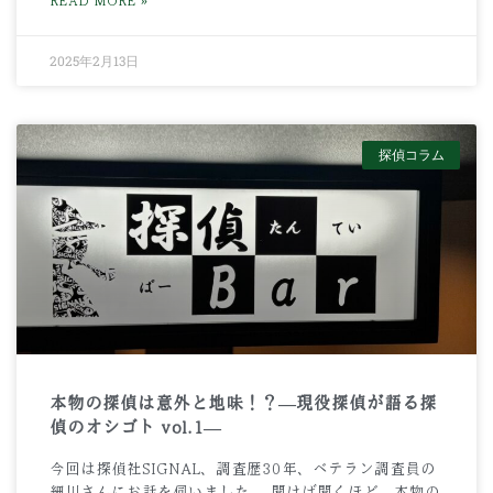
READ MORE »
2025年2月13日
探偵コラム
本物の探偵は意外と地味！？—現役探偵が語る探
偵のオシゴト vol.1—
今回は探偵社SIGNAL、調査歴30年、ベテラン調査員の
細川さんにお話を伺いました。 聞けば聞くほど、本物の